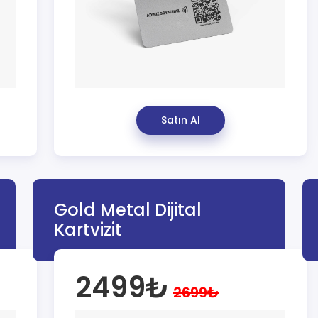
Satın Al
Gold Metal Dijital
Kartvizit
2499₺
2699₺