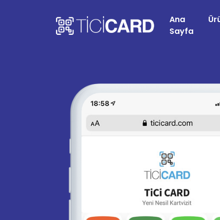
Ana
Ür
Sayfa