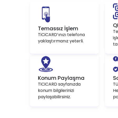
Q
Temassız İşlem
Te
TiCiCARD’ınızı telefona
iş
yaklaştırmanız yeterli.
ta
Konum Paylaşma
S
TiCiCARD sayfanızda
Tü
konum bilgilerinizi
He
paylaşabilirsiniz.
pa