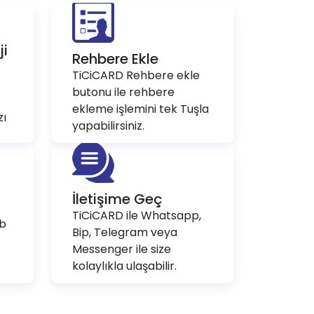
ji
Rehbere Ekle
TiCiCARD Rehbere ekle
butonu ile rehbere
ekleme işlemini tek Tuşla
zı
yapabilirsiniz.
İletişime Geç
TiCiCARD ile Whatsapp,
eb
Bip, Telegram veya
Messenger ile size
kolaylıkla ulaşabilir.