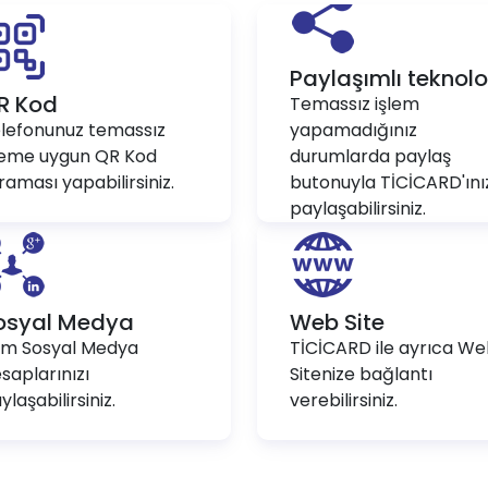
Paylaşımlı teknolo
R Kod
Temassız işlem
lefonunuz temassız
yapamadığınız
leme uygun QR Kod
durumlarda paylaş
raması yapabilirsiniz.
butonuyla TİCİCARD'ını
paylaşabilirsiniz.
osyal Medya
Web Site
m Sosyal Medya
TİCİCARD ile ayrıca W
saplarınızı
Sitenize bağlantı
ylaşabilirsiniz.
verebilirsiniz.