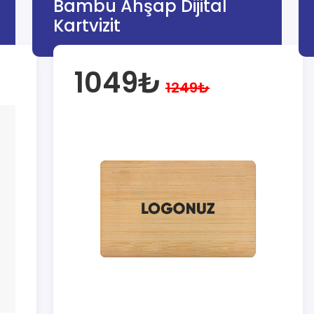
Bambu Ahşap Dijital
Kartvizit
1049₺
1249₺