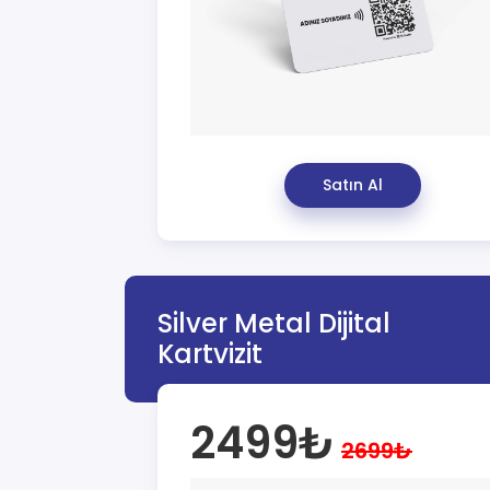
Satın Al
Silver Metal Dijital
Kartvizit
2499₺
2699₺