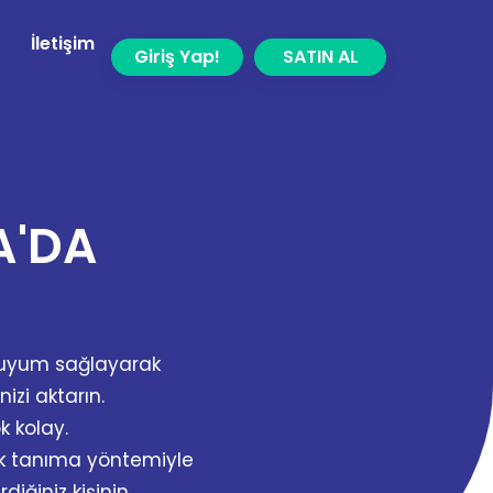
İletişim
Giriş Yap!
SATIN AL
A'DA
a uyum sağlayarak
nizi aktarın.
k kolay.
k tanıma yöntemiyle
diğiniz kişinin