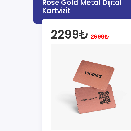
Rose Gold Metal Dijital
Kartvizit
2299₺
2699₺