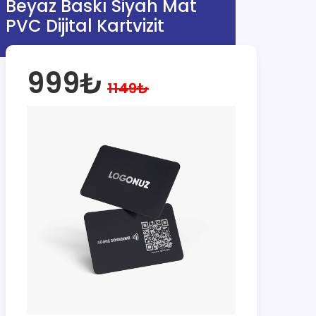
Beyaz Baskı Siyah Mat
PVC Dijital Kartvizit
999₺
1149₺