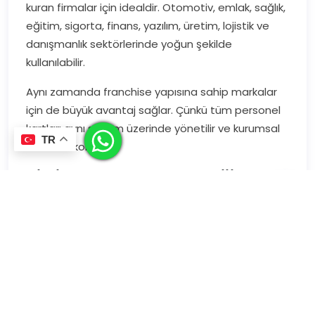
kuran firmalar için idealdir. Otomotiv, emlak, sağlık,
eğitim, sigorta, finans, yazılım, üretim, lojistik ve
danışmanlık sektörlerinde yoğun şekilde
kullanılabilir.
Aynı zamanda franchise yapısına sahip markalar
için de büyük avantaj sağlar. Çünkü tüm personel
kartları aynı sistem üzerinde yönetilir ve kurumsal
TR
bütünlük korunur.
TiCiCARD Kurumsal Dijital
Kartvizit Çözümleri
TiCiCARD, firmalara özel kurumsal dijital kartvizit
çözümleri ile merkezi panel, toplu kart yönetimi,
personel bazlı düzenleme ve markaya özel
yapılandırma imkânı sunar. Böylece şirketinizin tüm
iletişim süreçlerini modernleştirebilir, saha