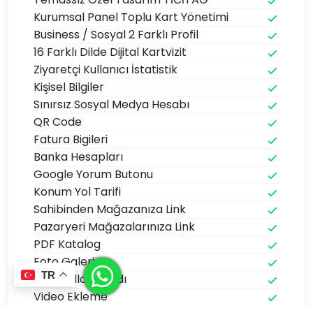
Kurumsal Panel Toplu Kart Yönetimi
Business / Sosyal 2 Farklı Profil
16 Farklı Dilde Dijital Kartvizit
Ziyaretçi Kullanıcı İstatistik
Kişisel Bilgiler
Sınırsız Sosyal Medya Hesabı
QR Code
Fatura Bigileri
Banka Hesapları
Google Yorum Butonu
Konum Yol Tarifi
Sahibinden Mağazanıza Link
Pazaryeri Mağazalarınıza Link
PDF Katalog
Foto Galeri
TR
Özel Kullanıcı Adı
Video Ekleme