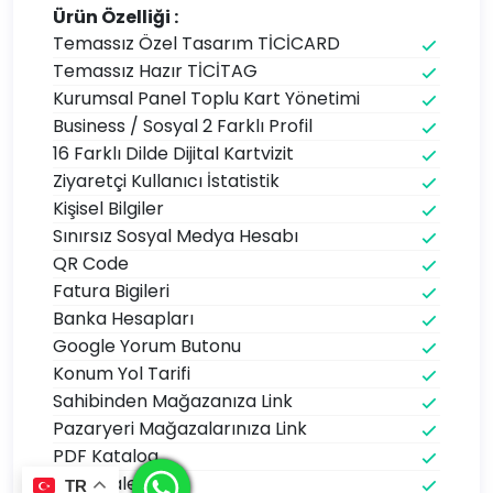
Ürün Özelliği :
Temassız Özel Tasarım TİCİCARD
Temassız Hazır TİCİTAG
Kurumsal Panel Toplu Kart Yönetimi
Business / Sosyal 2 Farklı Profil
16 Farklı Dilde Dijital Kartvizit
Ziyaretçi Kullanıcı İstatistik
Kişisel Bilgiler
Sınırsız Sosyal Medya Hesabı
QR Code
Fatura Bigileri
Banka Hesapları
Google Yorum Butonu
Konum Yol Tarifi
Sahibinden Mağazanıza Link
Pazaryeri Mağazalarınıza Link
PDF Katalog
Foto Galeri
TR