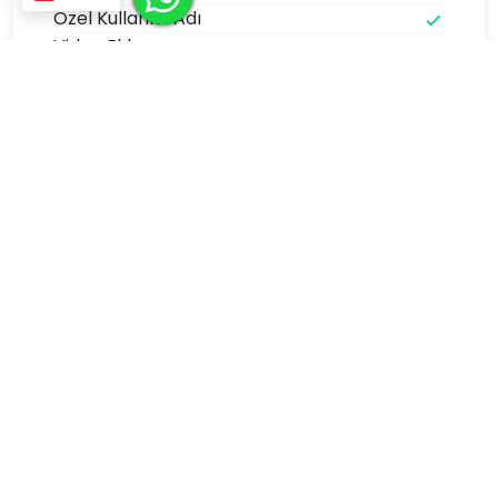
Özel Kullanıcı Adı
Video Ekleme
Patentli Zengin Tema - Renk ve Buton
Seçenekleri
Ana Ekrana Logolu Uygulama Kısayol
Oluşturabilme
1+1 2 Yıllık Yayın (Hosting)
3 Günde Kargo
Kargo Dahil
ÖDENECEK TUTAR :
1149
.00 TL