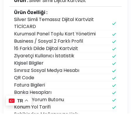
Ürün :
Silver Simli Dijital Kartvizit
Ürün Özelliği :
Silver Simli Temassız Dijital Kartvizit
TİCİCARD
Kurumsal Panel Toplu Kart Yönetimi
Business / Sosyal 2 Farklı Profil
16 Farklı Dilde Dijital Kartvizit
Ziyaretçi Kullanıcı İstatistik
Kişisel Bilgiler
Sınırsız Sosyal Medya Hesabı
QR Code
Fatura Bigileri
Banka Hesapları
Google Yorum Butonu
TR
Konum Yol Tarifi
Sahibinden Mağazanıza Link
Pazaryeri Mağazalarınıza Link
PDF Katalog