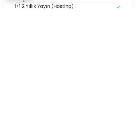
1+1 2 Yıllık Yayın (Hosting)
1 Saatte Aktivasyon
ÖDENECEK TUTAR :
499
.00 TL
Ana Sayfa
Ürünler
Kurumsal Talep
Özellikler
Kullananlar
Nedir
KVKK
NFC Uyumlu Cihazlar