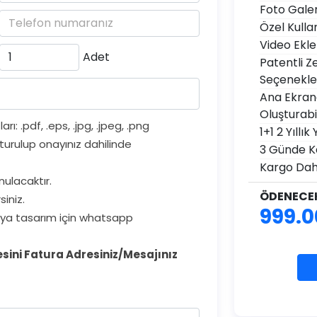
Foto Galer
Özel Kulla
Video Ekl
Adet
Patentli 
Seçenekle
Ana Ekran
Oluşturab
: .pdf, .eps, .jpg, .jpeg, .png
1+1 2 Yıllı
turulup onayınız dahilinde
3 Günde K
Kargo Dah
nulacaktır.
ÖDENECEK
siniz.
999
.0
ya tasarım için whatsapp
stesini Fatura Adresiniz/Mesajınız