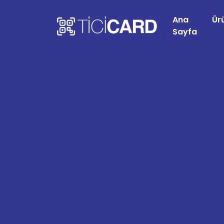
Ana
Ür
Sayfa