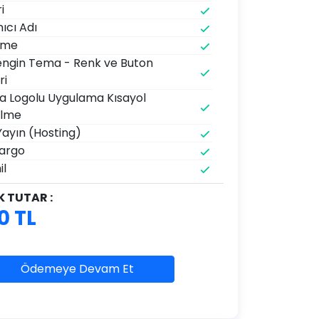
i
nıcı Adı
eme
Zengin Tema - Renk ve Buton
ri
a Logolu Uygulama Kısayol
ilme
k Yayın (Hosting)
argo
il
 TUTAR :
0 TL