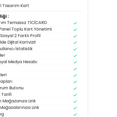
l Tasarım Kart
iği :
rım Temassız TİCİCARD
Panel Toplu Kart Yönetimi
Sosyal 2 Farklı Profil
lde Dijital Kartvizit
ullanıcı İstatistik
iler
osyal Medya Hesabı
leri
apları
rum Butonu
Tarifi
n Mağazanıza Link
Mağazalarınıza Link
og