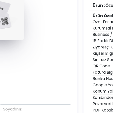
Ürün :
Öze
Ürün Özell
Özel Tasa
Kurumsal 
Business / 
16 Farklı Di
Ziyaretçi K
Kişisel Bilg
Sınırsız S
QR Code
Fatura Bigi
Banka Hes
Google Yo
Konum Yol 
Sahibinde
Pazaryeri 
PDF Katal